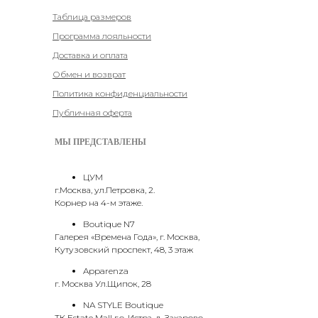
Таблица размеров
Программа лояльности
Доставка и оплата
Обмен и возврат
Политика конфиденциальности
Публичная оферта
МЫ ПРЕДСТАВЛЕНЫ
ЦУМ
г.Москва, ул.Петровка, 2.
Корнер на 4-м этаже.
Boutique N7
Галерея «Времена Года», г. Москва,
Кутузовский проспект, 48, 3 этаж
Apparenza
г. Москва Ул.Щипок, 28
NA STYLE Boutique
ТК Estate Mall г.о. Истра, д. Захарово,