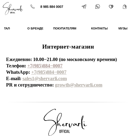
8 985 884 0007
0
0
КАТАЛОГ
О БРЕНДЕ
ПОКУПАТЕЛЯМ
КОНТАКТЫ
МУЗЫ
Интернет-магазин
Ежедневно: 10.00−21.00 (по московскому времени)
Телефон:
+7(985)884−0007
WhatsApp:
+7(985)884−0007
E-mail:
sales1@shervarli.com
PR и сотрудничество:
growth@shervarli.com