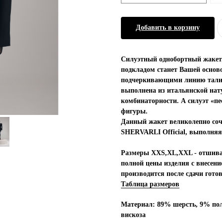
Добавить в корзину
Силуэтный однобортный жаке
подкладом станет Вашей осново
подчеркивающими линию талии
выполнена из итальянской нат
комбинаторности. А силуэт «пе
фигуры.
Данный жакет великолепно соч
SHERVARLI Official, выполняя
Размеры XXS,XL,XXL - отшиваю
полной цены изделия с внесен
производится после сдачи готов
Таблица размеров
Материал: 89% шерсть, 9% пол
вискоза