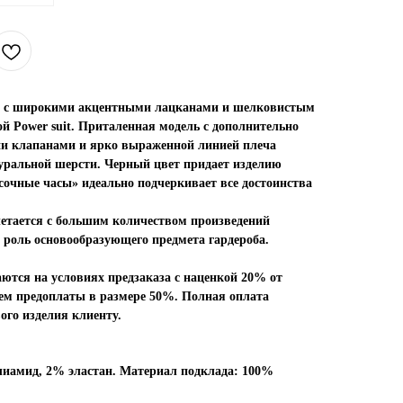
т с широкими акцентными лацканами и шелковистым
й Power suit. Приталенная модель с дополнительно
 клапанами и ярко выраженной линией плеча
уральной шерсти. Черный цвет придает изделию
сочные часы» идеально подчеркивает все достоинства
етается с большим количеством произведений
 роль основообразующего предмета гардероба.
тся на условиях предзаказа с наценкой 20% от
ием предоплаты в размере 50%. Полная оплата
ого изделия клиенту.
иамид, 2% эластан. Материал подклада: 100%