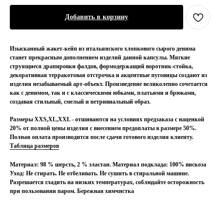
Добавить в корзину
Изысканный жакет-кейп из итальянского хлопкового сырого денима
станет прекрасным дополнением изделий данной капсулы. Мягкие
струящиеся драпировки фалдов, формодержащий воротник-стойка,
декоративная терракотовая отстрочка и акцентные пуговицы создают из
изделия незабываемый арт-объект. Произведение великолепно сочетается
как с денимом, так и с классическими юбками, платьями и брюками,
создавая стильный, смелый и нетривиальный образ.
Размеры XXS,XL,XXL - отшиваются на условиях предзаказа с наценкой
20% от полной цены изделия с внесением предоплаты в размере 50%.
Полная оплата производится после сдачи готового изделия клиенту.
Таблица размеров
Материал: 98 % шерсть, 2 % эластан. Материал подклада: 100% вискоза
Уход: Не стирать. Не отбеливать. Не сушить в стиральной машине.
Разрешается гладить на низких температурах, соблюдайте осторожность
при пользовании паром. Бережная химчистка