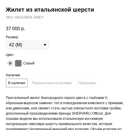
Жилет из итальянской шерсти
SKU:
VA23-0001-GREY
37 000
р.
Размер
Цвет
Серый
Наличие
В наличии
Подписаться на размер
Предзаказ
Приталенный жилет благородного серого цвета с глубоким V-
образным вырезом заменит топ в повседневном комплекте с брюками,
или джинсами, или сможет стать частью элегантного костюма-тройки,
дополненный произведениями бренда SHERVARLI Official. Для
пошива модели мы использовали итальянскую костюмную
натуральную смесовую шерсть премиального качества, которая
подчёркивает безупречный внешний вид изделия. Объём изделия по