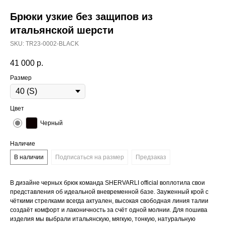
Брюки узкие без защипов из
итальянской шерсти
SKU:
TR23-0002-BLACK
41 000
р.
Размер
Цвет
Черный
Наличие
В наличии
Подписаться на размер
Предзаказ
В дизайне черных брюк команда SHERVARLI official воплотила свои
представления об идеальной вневременной базе. Зауженный крой с
чёткими стрелками всегда актуален, высокая свободная линия талии
создаёт комфорт и лаконичность за счёт одной молнии. Для пошива
изделия мы выбрали итальянскую, мягкую, тонкую, натуральную