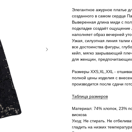
Элегантное ажурное платье д
созданного в самом сердце П
Выверенная длина миди с пол
подкладке создаёт ощущение л
наполняет образ вечерней ут
Узкая, силуэтная линия тали
все достоинства фигуры, глуб
кейп, мягко закрывающий пле
для женщин, предпочитающих
Размеры XXS,XL,XXL - отшиваю
полной цены изделия с внесе
производится после сдачи гото
Таблица размеров
Материал: 74% хлопок, 23% п
вискоза
Уход: Не стирать. Не отбелив
гладить на низких температур