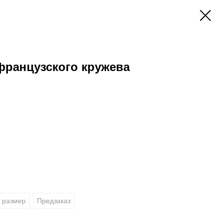
французского кружева
 размер
Предзаказ