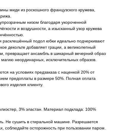
лины миди из роскошного французского кружева,
арижа.
упрозрачным низом благодаря укороченной
ёгкости и воздушности, а изысканный узор кружева
ончённостью.
и и расклешённый подол юбки идеально подчеркивают
окое декольте добавляет грации, а великолепный
чи, превращает ансамбль в шикарный вечерний образ
 магию неординарных, исключительных образов.
тся на условиях предзаказа с наценкой 20% от
нием предоплаты в размере 50%. Полная оплата
вого изделия клиенту.
олиэстер, 3% эластан. Материал подклада: 100%
ать. Не сушить в стиральной машине. Разрешается
ах, соблюдайте осторожность при пользовании паром.