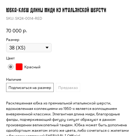
Юбка-клеш длины миди из итальянской шерсти
SKU:
SK24-0014-RED
р.
70 000
Размер
Цвет
Красный
Наличие
Подписаться на размер
Предзаказ
Расклешенная юбка из премиальной итальянской шерсти,
вдохновленная коллекциями из 1950-х является воплощением
вневременной классики. Элегантная длина миди, благородные
фалды, подчеркивающий фигуру силуэт образуют в данном
произведении великолепный тандем. Юбка может быть дополнена
однобортным жакетом этого же цвета, либо сочетаться с жилетами
и блузами коллекций SHERVARLI Official.