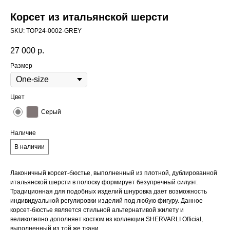
Корсет из итальянской шерсти
SKU:
TOP24-0002-GREY
27 000
р.
Размер
Цвет
Серый
Наличие
В наличии
Лаконичный корсет-бюстье, выполненный из плотной, дублированной
итальянской шерсти в полоску формирует безупречный силуэт.
Традиционная для подобных изделий шнуровка дает возможность
индивидуальной регулировки изделий под любую фигуру. Данное
корсет-бюстье является стильной альтернативой жилету и
великолепно дополняет костюм из коллекции SHERVARLI Official,
выполненный из той же ткани.