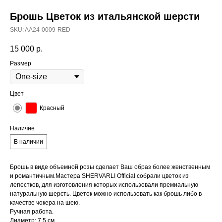
Брошь Цветок из итальянской шерсти
SKU:
AA24-0009-RED
15 000
р.
Размер
Цвет
Красный
Наличие
В наличии
Брошь в виде объемной розы сделает Ваш образ более женственным
и романтичным.Мастера SHERVARLI Official собрали цветок из
лепестков, для изготовления которых использовали премиальную
натуральную шерсть. Цветок можно использовать как брошь либо в
качестве чокера на шею.
Ручная работа.
Диаметр: 7,5 см.